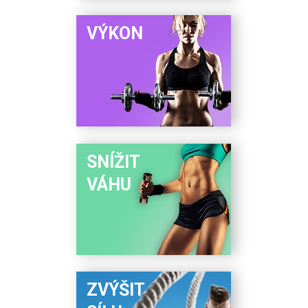
VÝKON
SNÍŽIT
VÁHU
ZVÝŠIT