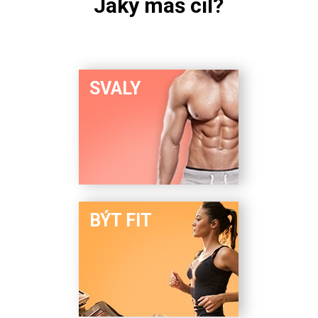
Jaký máš cíl?
SVALY
BÝT FIT