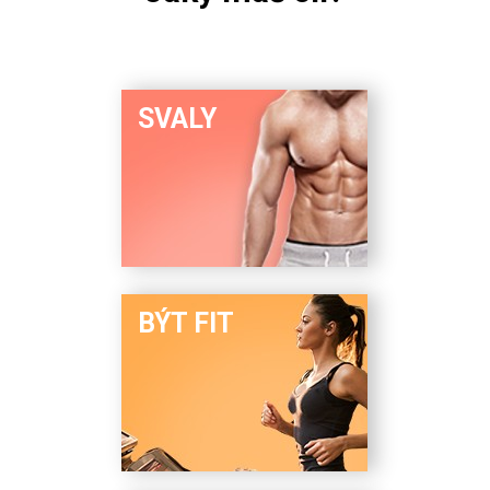
SVALY
BÝT FIT