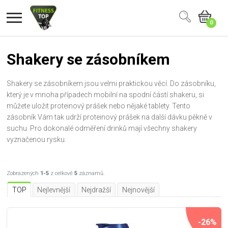
0
Shakery se zásobníkem
Shakery se zásobníkem jsou velmi praktickou věcí. Do zásobníku,
který je v mnoha případech mobilní na spodní částí shakeru, si
můžete uložit proteinový prášek nebo nějaké tablety. Tento
zásobník Vám tak udrží proteinový prášek na další dávku pěkně v
suchu. Pro dokonalé odměření drinků mají všechny shakery
vyznačenou rysku.
Zobrazených
1-5
z celkově
5
záznamů.
TOP
Nejlevnější
Nejdražší
Nejnovější
-26%