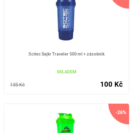
Scitec Šejkr Traveler 500 ml + zásobník
SKLADEM
100
Kč
135
Kč
-26%