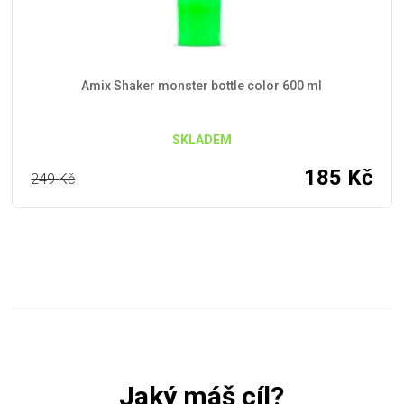
Amix Shaker monster bottle color 600 ml
SKLADEM
185
Kč
249
Kč
Jaký máš cíl?