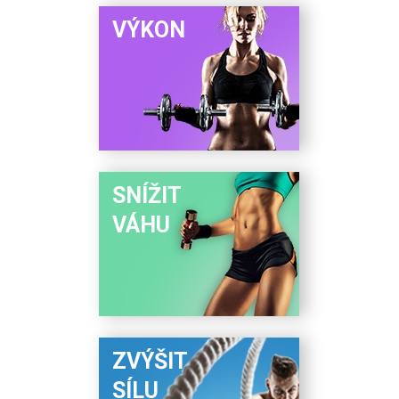
VÝKON
SNÍŽIT
VÁHU
ZVÝŠIT
SÍLU