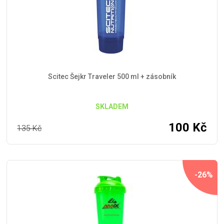
Scitec Šejkr Traveler 500 ml + zásobník
SKLADEM
100
Kč
135
Kč
-26%