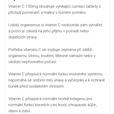
Vitamin C 100mg obsahuje vynikající cumlací tablety s
příchutí pomeranč a maliny v různém poměru.
Lidský organismus si vitamin C nedovede sám vytvářet,
a proto je závislý na jeho příjmu v potravě nebo
doplňcích stravy.
Potřeba vitaminu C se zvyšuje zejména při zátěži
organismu, stresu, kouření, tělesné námaze nebo v
období nepříznivého počasí.
Vitamin C přispívá k normální funkci imunitního systému,
napomáhá se snížení míry únavy a vyčerpání a k ochraně
buněk před oxidativním stresem.
Vitamin C přispívá k normální tvorbě kolagenu pro
normální funkci krevních cév, kostí, chrupavek, kůže,
dásní a zubů.