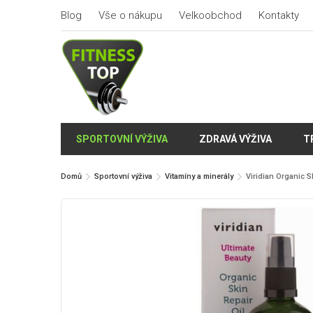
Blog
Vše o nákupu
Velkoobchod
Kontakty
SPORTOVNÍ VÝŽIVA
ZDRAVÁ VÝŽIVA
T
Domů
Sportovní výživa
Vitamíny a minerály
Viridian Organic S