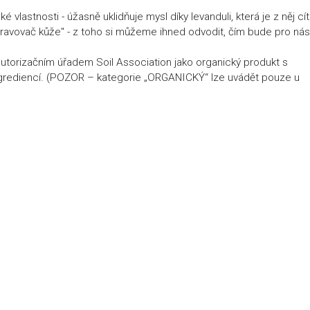
lastnosti - úžasně uklidňuje mysl díky levanduli, která je z něj cíti
apravovač kůže" - z toho si můžeme ihned odvodit, čím bude pro ná
autorizačním úřadem Soil Association jako organický produkt s
rediencí. (POZOR – kategorie „ORGANICKÝ“ lze uvádět pouze u