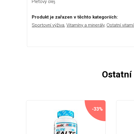
Pleťový olej.
Produkt je zařazen v těchto kategoriích:
Sportovní výživa
,
Vitamíny a minerály
,
Ostatní vitam
Ostatní
-33%