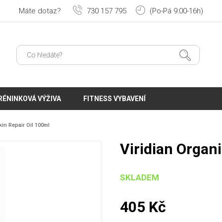
Máte dotaz?
730 157 795
(Po-Pá 9:00-16h)
RÉNINKOVÁ VÝŽIVA
FITNESS VYBAVENÍ
kin Repair Oil 100ml
Viridian Organi
SKLADEM
405
Kč