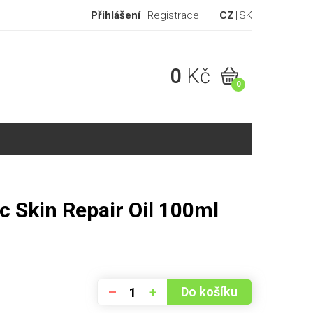
Přihlášení
Registrace
CZ
SK
0
Kč
0
c Skin Repair Oil 100ml
–
+
Do košíku