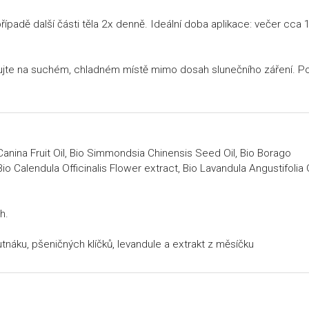
případě další části těla 2x denně. Ideální doba aplikace: večer cca 
ujte na suchém, chladném místě mimo dosah slunečního záření. P
Canina Fruit Oil, Bio Simmondsia Chinensis Seed Oil, Bio Borago
Bio Calendula Officinalis Flower extract, Bio Lavandula Angustifolia O
h.
rutnáku, pšeničných klíčků, levandule a extrakt z měsíčku