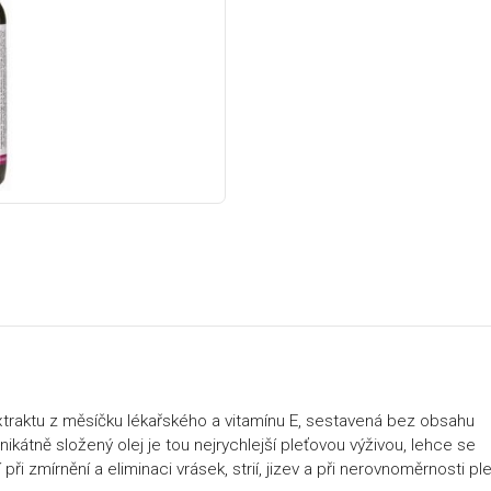
extraktu z měsíčku lékařského a vitamínu E, sestavená bez obsahu
kátně složený olej je tou nejrychlejší pleťovou výživou, lehce se
 zmírnění a eliminaci vrásek, strií, jizev a při nerovnoměrnosti ple